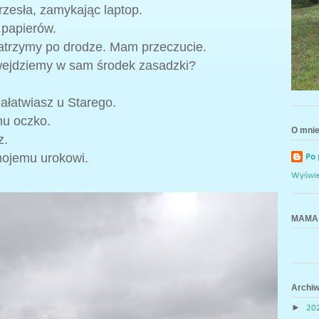
rzesła, zamykając laptop.
 papierów.
atrzymy po drodze. Mam przeczucie.
 wejdziemy w sam środek zasadzki?
załatwiasz u Starego.
mu oczko.
O mni
z.
mojemu urokowi.
Po
Wyświet
MAMA 
Archi
►
20