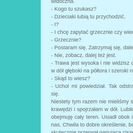
widoczna.
- Kogo tu szukasz?
- Dzieciaki lubią tu przychodzić.
- I?
- I chcę zapytać grzecznie czy wie
- Grzecznie?
- Postaram się. Zatrzymaj się, dale
- Nie, zobacz, dalej też jest.
- Trawa jest wysoka i nie widzis
w dół głęboki na półtora i szeroki
- Skąd to wiesz?
- Uchol mi powiedział. Tak odstr
się.
Niestety tym razem nie mieliśmy 
krawędzi i spojrzałam w dół. Lub
obejmuję cały teren. Usiadł obok i
nas. Chwila to dobre określenie, 
skutecznie przerwał panującą cisz