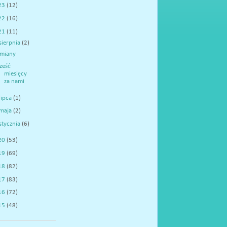
23
(12)
22
(16)
21
(11)
sierpnia
(2)
miany
ześć
miesięcy
za nami
lipca
(1)
maja
(2)
stycznia
(6)
20
(53)
19
(69)
18
(82)
17
(83)
16
(72)
15
(48)