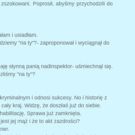
 zszokowani. Poprosił, abyśmy przychodzili do
ałam i usiadłam.
jdziemy "na ty"?- zaproponował i wyciągnął do
naję słynną panią nadinspektor- uśmiechnął się.
zliśmy "na ty"?
 kryminalnym i odnosi sukcesy. No i historię z
ały kraj. Widzę, że doszłaś już do siebie.
habilitację. Sprawa już zamknięta.
est jej mąż i że to akt zazdrości?
tner.