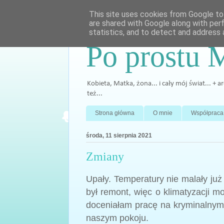
This site uses cookies from Google to 
are shared with Google along with per
statistics, and to detect and address 
Po prostu 
Kobieta, Matka, żona... i cały mój świat... + 
też...
Strona główna
O mnie
Współpraca
środa, 11 sierpnia 2021
Zmiany
Upały. Temperatury nie malały już
był remont, więc o klimatyzacji m
doceniałam pracę na kryminalny
naszym pokoju.