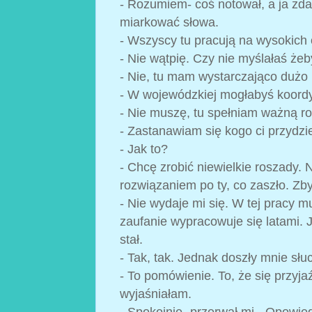
- Rozumiem- coś notował, a ja zd
miarkować słowa.
- Wszyscy tu pracują na wysokich 
- Nie wątpię. Czy nie myślałaś że
- Nie, tu mam wystarczająco dużo 
- W wojewódzkiej mogłabyś koord
- Nie muszę, tu spełniam ważną ro
- Zastanawiam się kogo ci przydzie
- Jak to?
- Chcę zrobić niewielkie roszady.
rozwiązaniem po ty, co zaszło. Zby
- Nie wydaje mi się. W tej pracy 
zaufanie wypracowuje się latami. 
stał.
- Tak, tak. Jednak doszły mnie słu
- To pomówienie. To, że się przyja
wyjaśniałam.