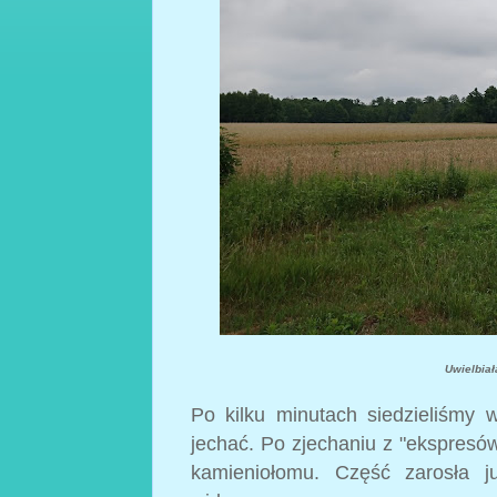
Uwielbiał
Po kilku minutach siedzieliśmy 
jechać. Po zjechaniu z "ekspresów
kamieniołomu. Część zarosła j