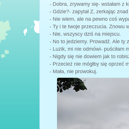
- Dobra, zrywamy się- wstałam z k
- Gdzie?- zapytał Z, zerkając znad
- Nie wiem, ale na pewno coś wyp
- Ty i te twoje przeczucia. Znowu
- Nie, wszyscy dziś na miejscu.
- No to jedziemy. Prowadź. Ale ty 
- Luzik, mi nie odmówi- puściłam 
- Nigdy się nie dowiem jak to robis
- Przecież nie mógłby się oprzeć 
- Mała, nie prowokuj.