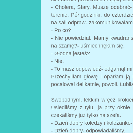
- Cholera, Stary. Muszę odebrać
terenie. Pół godzinki, do czterdz
na sali odpraw- zakomunikowałam
- Po co?
- Nie powiedział. Mamy kwadrans
na szamę?- uśmiechnęłam się.
- Głodna jesteś?
- Nie.
- To masz odpowiedź- odgarnął mi 
Przechyliłam głowę i oparłam ją 
pocałował delikatnie, powoli. Lubi
Swobodnym, lekkim wręcz krokiem
Usiedliśmy z tyłu, ja przy oknie.
czekaliśmy już tylko na szefa.
- Dzień dobry koledzy i koleżanko
- Dzień dobry- odpowiadaliśmy.