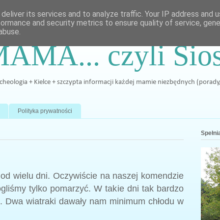
deliver its services and to analyze traffic. Your IP address and 
formance and security metrics to ensure quality of service, gen
abuse.
MAMA... czyli Sio
archeologia + Kielce + szczypta informacji każdej mamie niezbędnych (porady
Polityka prywatności
Spełnia
 od wielu dni. Oczywiście na naszej komendzie
ogliśmy tylko pomarzyć. W takie dni tak bardzo
m. Dwa wiatraki dawały nam minimum chłodu w