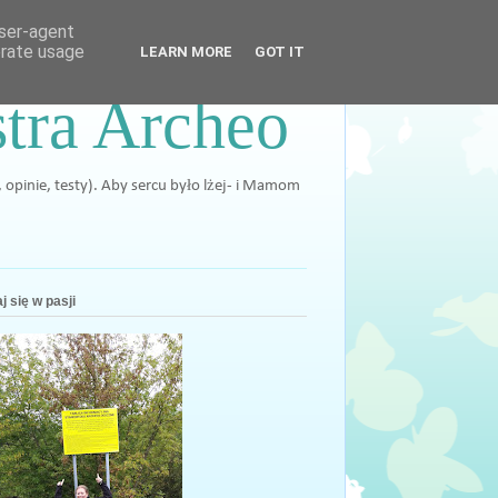
user-agent
erate usage
LEARN MORE
GOT IT
stra Archeo
, opinie, testy). Aby sercu było lżej- i Mamom
j się w pasji