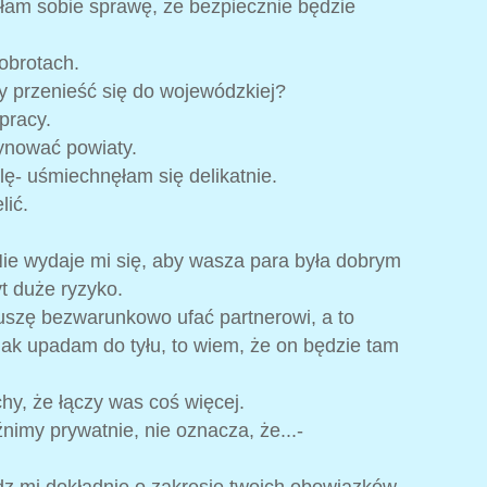
ałam sobie sprawę, że bezpiecznie będzie
obrotach.
by przenieść się do wojewódzkiej?
pracy.
ynować powiaty.
lę- uśmiechnęłam się delikatnie.
lić.
 Nie wydaje mi się, aby wasza para była dobrym
t duże ryzyko.
muszę bezwarunkowo ufać partnerowi, a to
Jak upadam do tyłu, to wiem, że on będzie tam
chy, że łączy was coś więcej.
źnimy prywatnie, nie oznacza, że...-