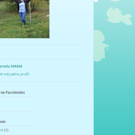
e
 prostu MAMA
l mój pełny profil
na Facebooku
wum
24
(7)