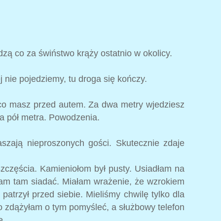
dzą co za świństwo krąży ostatnio w okolicy.
j nie pojedziemy, tu droga się kończy.
z co masz przed autem. Za dwa metry wjedziesz
 na pół metra. Powodzenia.
aszają nieproszonych gości. Skutecznie zdaje
szczęścia. Kamieniołom był pusty. Usiadłam na
iłam tam siadać. Miałam wrażenie, że wzrokiem
 patrzył przed siebie. Mieliśmy chwilę tylko dla
bo zdążyłam o tym pomyśleć, a służbowy telefon
ę.