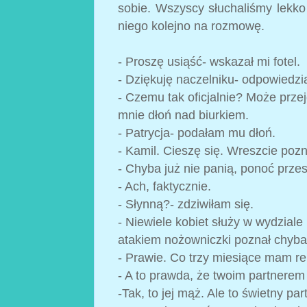
sobie. Wszyscy słuchaliśmy lekko
niego kolejno na rozmowę.
- Proszę usiąść- wskazał mi fotel.
- Dziękuję naczelniku- odpowiedzi
- Czemu tak oficjalnie? Może prze
mnie dłoń nad biurkiem.
- Patrycja- podałam mu dłoń.
- Kamil. Cieszę się. Wreszcie poz
- Chyba już nie panią, ponoć przes
- Ach, faktycznie.
- Słynną?- zdziwiłam się.
- Niewiele kobiet służy w wydziale
atakiem nożowniczki poznał chyba c
- Prawie. Co trzy miesiące mam re
- A to prawda, że twoim partnerem j
-Tak, to jej mąż. Ale to świetny par