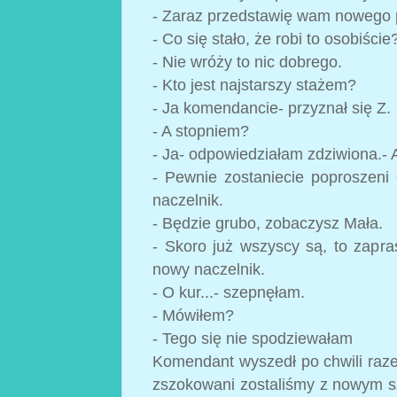
- Zaraz przedstawię wam nowego 
- Co się stało, że robi to osobiści
- Nie wróży to nic dobrego.
- Kto jest najstarszy stażem?
- Ja komendancie- przyznał się Z.
- A stopniem?
- Ja- odpowiedziałam zdziwiona.- A
- Pewnie zostaniecie poproszeni 
naczelnik.
- Będzie grubo, zobaczysz Mała.
- Skoro już wszyscy są, to zapr
nowy naczelnik.
- O kur...- szepnęłam.
- Mówiłem?
- Tego się nie spodziewałam
Komendant wyszedł po chwili raz
zszokowani zostaliśmy z nowym sze