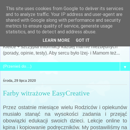
This site uses cookies from Google to deliver its services
Po prostu MAMA... czyli
and to analyze traffic. Your IP address and user-agent are
shared with Google along with performance and security
Siostra Archeo
metrics to ensure quality of service, generate usage
statistics, and to detect and address abuse.
Kobieta, Matka, żona... i cały mój świat... + archeologia +
LEARN MORE
GOT IT
Kielce + szczypta informacji każdej mamie niezbędnych
(porady, opinie, testy). Aby sercu było lżej- i Mamom też...
▼
środa, 29 lipca 2020
Farby witrażowe EasyCreative
Przez ostatnie miesiące wielu Rodziców i opiekunów
musiało stanąć na wysokości zadania i przejąć
obowiązki edukacji swoich dzieci. Lekcje online to
kpina i kopiowanie podręczników. My postawiliśmy na