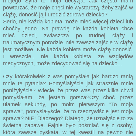
mojego Syna to moja decyzja. Jak często mam
powtarzać, że moje chęci nie wystarczą, żeby zajść w
ciążę, donosić ją i urodzić zdrowe dziecko?
Serio, nie każda kobieta może mieć więcej dzieci lub
choćby jedno. Na prawdę nie każda kobieta chce
mieć dzieci, zwłaszcza po trudnej ciąży i
traumatycznym porodzie. Nie zawsze zajście w ciążę
jest możliwe. Nie każda kobieta może ciążę donosić.
I wreszcie... nie każda kobieta, ze względów
medycznych, może zdecydować się na dziecko...
Czy którakolwiek z was pomyślała jak bardzo ranią
mnie te pytania? Pomyślałyście jak strasznie mnie
poniżyłyście? Wiecie, że przez was przez kilka chwil
pomyślałam, że jestem gorsza?Czy choć przez
ułamek sekundy, po moim pierwszym "To moja
sprawa", pomyślałyście, że to rzeczywiście jest moja
sprawa? NIE! Dlaczego? Dlatego, że uznałyście to za
świetną zabawę. Fajnie było pośmiać się z osoby,
która zawsze pyskata, w tej kwestii na pewno nie