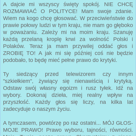
A dajcie mi wszyscy święty spokój. NIE CHCĘ
ROZMAWIAĆ O POLITYCE! Mam swoje zdanie.
Wiem na kogo chcę głosować. W przeciwieństwie do
prawie połowy ludzi w tym kraju, nie mam go głęboko
w poważaniu. Zależy mi na moim kraju. Szanuję
każdą przelaną kroplę krwi za wolność Polski i
Polaków. Teraz ja mam przywilej oddać głos i
ZROBIĘ TO! A jak mi się później coś nie będzie
podobało, to będę mieć pełne prawo do krytyki.
Ty siedzący przed telewizorem czy innym
"szkiełkiem", żywiący się nienawiścią i krytyką.
Odstaw swój własny egoizm i rusz tyłek. Idź na
wybory. Dokonaj dzieła, miej realny wpływ na
przyszłość. Każdy głos się liczy, na kilka lat
zadecyduje o naszym życiu.
A tymczasem, powtórzę po raz ostatni... MÓJ GŁOS-
MOJE PRAWO! Prawo wyboru, tajności, równości.