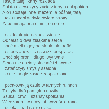
Tasuje talię i karty rozkłada
Splata dziewczyny życie z innym chłopakiem
A on zostaje innej mężem, a później tatą
I tak rzuceni w dwie świata strony
Zapominają ona o nim, on o niej
Lecz to ukryte uczucie wielkie
Odnalazło dwa zbłąkane serca
Choć mieli nigdy na siebie nie trafić
Los postanowił ich ścieżki posplatać
Choć się bronili długo, wytrwale
Serca nie chciały słuchać ich wcale
I zatańczyły zmysły szalone
Co nie mogły zostać zaspokojone
I pocałował ją czule w tamtych ruinach
To była dlań pamiętna chwila
Szukali chwili, szansy spotkania
Wieczorem, w nocy lub wcześnie rano
I uciekali nad rzekę dziką