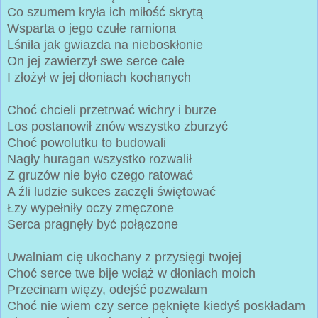
Co szumem kryła ich miłość skrytą
Wsparta o jego czułe ramiona
Lśniła jak gwiazda na nieboskłonie
On jej zawierzył swe serce całe
I złożył w jej dłoniach kochanych
Choć chcieli przetrwać wichry i burze
Los postanowił znów wszystko zburzyć
Choć powolutku to budowali
Nagły huragan wszystko rozwalił
Z gruzów nie było czego ratować
A źli ludzie sukces zaczęli świętować
Łzy wypełniły oczy zmęczone
Serca pragnęły być połączone
Uwalniam cię ukochany z przysięgi twojej
Choć serce twe bije wciąż w dłoniach moich
Przecinam więzy, odejść pozwalam
Choć nie wiem czy serce pęknięte kiedyś poskładam