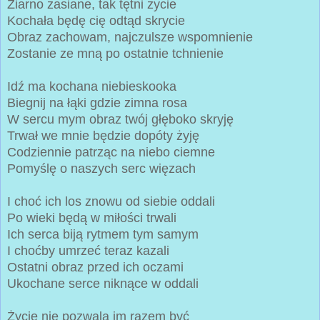
Ziarno zasiane, tak tętni życie
Kochała będę cię odtąd skrycie
Obraz zachowam, najczulsze wspomnienie
Zostanie ze mną po ostatnie tchnienie
Idź ma kochana niebieskooka
Biegnij na łąki gdzie zimna rosa
W sercu mym obraz twój głęboko skryję
Trwał we mnie będzie dopóty żyję
Codziennie patrząc na niebo ciemne
Pomyślę o naszych serc więzach
I choć ich los znowu od siebie oddali
Po wieki będą w miłości trwali
Ich serca biją rytmem tym samym
I choćby umrzeć teraz kazali
Ostatni obraz przed ich oczami
Ukochane serce niknące w oddali
Życie nie pozwala im razem być