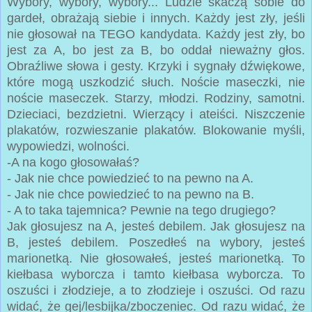
Wybory, wybory, wybory... Ludzie skaczą sobie do
gardeł, obrażają siebie i innych. Każdy jest zły, jeśli
nie głosował na TEGO kandydata. Każdy jest zły, bo
jest za A, bo jest za B, bo oddał nieważny głos.
Obraźliwe słowa i gesty. Krzyki i sygnały dźwiękowe,
które mogą uszkodzić słuch. Noście maseczki, nie
noście maseczek. Starzy, młodzi. Rodziny, samotni.
Dzieciaci, bezdzietni. Wierzący i ateiści. Niszczenie
plakatów, rozwieszanie plakatów. Blokowanie myśli,
wypowiedzi, wolności.
-A na kogo głosowałaś?
- Jak nie chce powiedzieć to na pewno na A.
- Jak nie chce powiedzieć to na pewno na B.
- A to taka tajemnica? Pewnie na tego drugiego?
Jak głosujesz na A, jesteś debilem. Jak głosujesz na
B, jesteś debilem. Poszedłeś na wybory, jesteś
marionetką. Nie głosowałeś, jesteś marionetką. To
kiełbasa wyborcza i tamto kiełbasa wyborcza. To
oszuści i złodzieje, a to złodzieje i oszuści. Od razu
widać, że gej/lesbijka/zboczeniec. Od razu widać, że