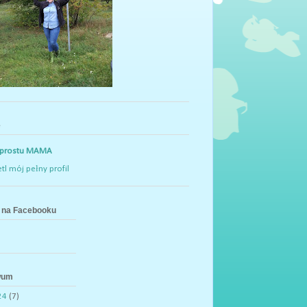
e
 prostu MAMA
tl mój pełny profil
na Facebooku
wum
24
(7)