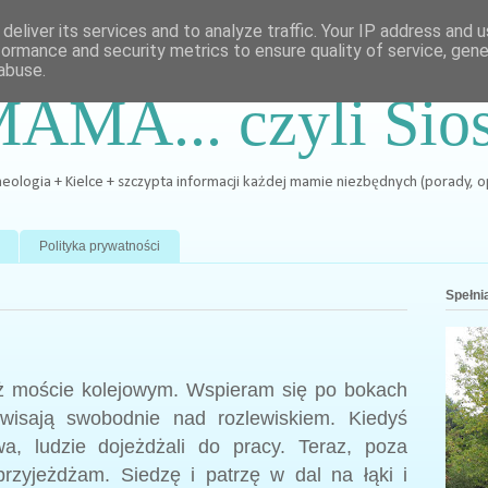
deliver its services and to analyze traffic. Your IP address and 
formance and security metrics to ensure quality of service, gen
abuse.
MAMA... czyli Sio
archeologia + Kielce + szczypta informacji każdej mamie niezbędnych (porady, 
Polityka prywatności
Spełnia
uż moście kolejowym. Wspieram się po bokach
wisają swobodnie nad rozlewiskiem. Kiedyś
wa, ludzie dojeżdżali do pracy. Teraz, poza
 przyjeżdżam. Siedzę i patrzę w dal na łąki i