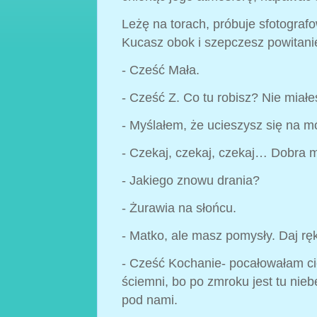
Leżę na torach, próbuje sfotograf
Kucasz obok i szepczesz powitani
- Cześć Mała.
- Cześć Z. Co tu robisz? Nie miał
- Myślałem, że ucieszysz się na m
- Czekaj, czekaj, czekaj… Dobra 
- Jakiego znowu drania?
- Żurawia na słońcu.
- Matko, ale masz pomysły. Daj rę
- Cześć Kochanie- pocałowałam ci
ściemni, bo po zmroku jest tu nie
pod nami.