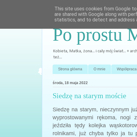
This site uses cookies from Google to 
are shared with Google along with per
statistics, and to detect and address 
Po prostu 
Kobieta, Matka, żona... i cały mój świat... + 
też...
Strona główna
O mnie
Współpraca
środa, 18 maja 2022
Siedzę na starym moście
Siedzę na starym, nieczynnym j
wyprostowanymi rękoma, nogi z
jeździła tędy kolejka wąskotoro
rolnikami, już chyba tylko ja tu