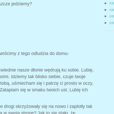
►
szcze jedziemy?
20
►
20
►
20
►
20
 wrócimy z tego odludzia do domu-
iednie nasze dłonie wędrują ku sobie. Lubię,
oimi. Idziemy tak blisko siebie, czuje twoje
 tobą, uśmiecham się i patrzę ci prosto w oczy.
 Zatapiam się w smaku twoich ust. Lubię ich
ze drogi skrzyżowały się na nowo i zaplotły tak
a w swoja stronę? Jak to się stało, że