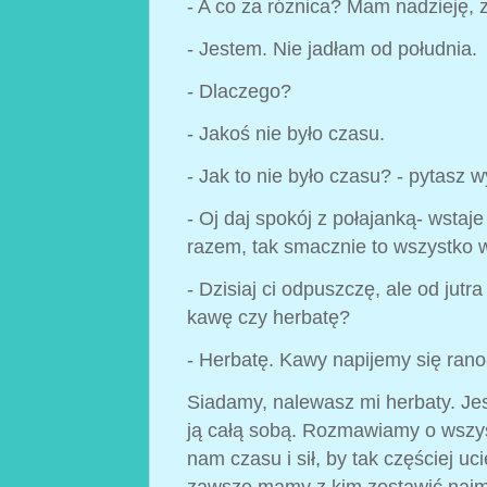
- A co za różnica? Mam nadzieję, 
- Jestem. Nie jadłam od południa.
- Dlaczego?
- Jakoś nie było czasu.
- Jak to nie było czasu? - pytasz 
- Oj daj spokój z połajanką- wstaj
razem, tak smacznie to wszystko 
- Dzisiaj ci odpuszczę, ale od jutr
kawę czy herbatę?
- Herbatę. Kawy napijemy się rano
Siadamy, nalewasz mi herbaty. Jes
ją całą sobą. Rozmawiamy o wszys
nam czasu i sił, by tak częściej uc