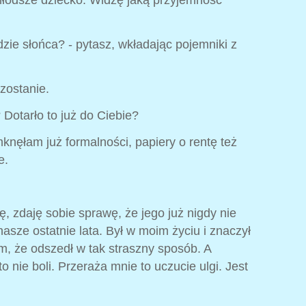
łodsze dziecko. Widzę jaką przyjemność
dzie słońca? - pytasz, wkładając pojemniki z
zostanie.
 Dotarło to już do Ciebie?
knęłam już formalności, papiery o rentę też
e.
ę, zdaję sobie sprawę, że jego już nigdy nie
nasze ostatnie lata. Był w moim życiu i znaczył
ym, że odszedł w tak straszny sposób. A
to nie boli. Przeraża mnie to uczucie ulgi. Jest