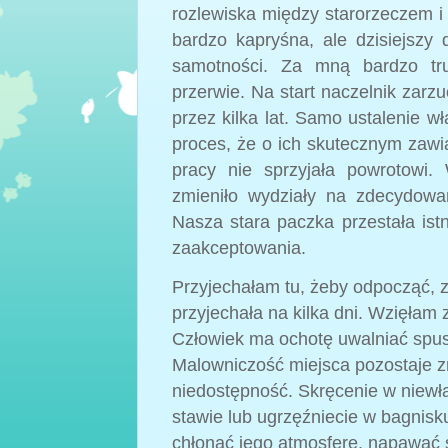
rozlewiska między starorzeczem 
bardzo kapryśna, ale dzisiejszy
samotności. Za mną bardzo tru
przerwie. Na start naczelnik zarz
przez kilka lat. Samo ustalenie wł
proces, że o ich skutecznym zaw
pracy nie sprzyjała powrotowi.
zmieniło wydziały na zdecydowan
Nasza stara paczka przestała istn
zaakceptowania.
Przyjechałam tu, żeby odpocząć, z
przyjechała na kilka dni. Wzięłam z
Człowiek ma ochotę uwalniać spust
Malowniczość miejsca pozostaje z
niedostępność. Skręcenie w niewł
stawie lub ugrzęźniecie w bagnisk
chłonąć jego atmosferę, napawać si