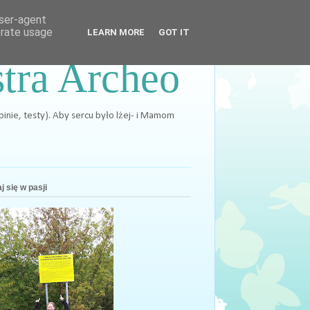
user-agent
erate usage
LEARN MORE
GOT IT
stra Archeo
opinie, testy). Aby sercu było lżej- i Mamom
j się w pasji