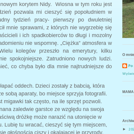
i nowym korytem Nidy.
Wiosna w tym roku jest
 dzień pozwala mi cieszyć się popołudniem w
dny tydzień pracy- pierwszy po dwuletniej
ucił mnie sprawami, z których nie wygrzebię się
aścicieli i ich spadkobierców to długi i mozolny
iadomieniu nie wspomnę. „Ciężka” atmosfera w
 Wielu kolegów przeszło na emerytury, kilku
O mni
ie spokojniejsze. Zatrudniono nowych ludzi.
ieć, co chyba było dla mnie najtrudniejsze do
Po
Wyświe
łapać oddech. Dzieci zostały z babcią, która
MAMA 
e sobą aparaty, bo miejsce sprzyja fotografii.
 migawki tak często, na ile sprzęt pozwoli.
nana zaledwie garstce ze względu na swoja
aściwą dróżkę może narazić na utonięcie w
Archi
u. Lubię tu wracać, cieszyć się tym miejscem,
►
20
ę głośnością ciszy i okalającej je przyrody.