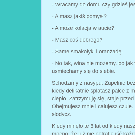
- Wracamy do domu czy gdzieś je
- A masz jakiś pomysł?
- A może kolacja w aucie?
- Masz coś dobrego?
- Same smakołyki i oranżadę.
- No tak, wina nie możemy, bo jak
uśmiechamy się do siebie.
Schodzimy z nasypu. Zupełnie bezw
kiedy delikatnie splatasz palce z m
ciepło. Zatrzymuję się, staje przed
Obejmujesz mnie i całujesz czule.
słodycz.
Kiedy minęło te 6 lat od kiedy nas
mocno, że już nie potrafią iść każd