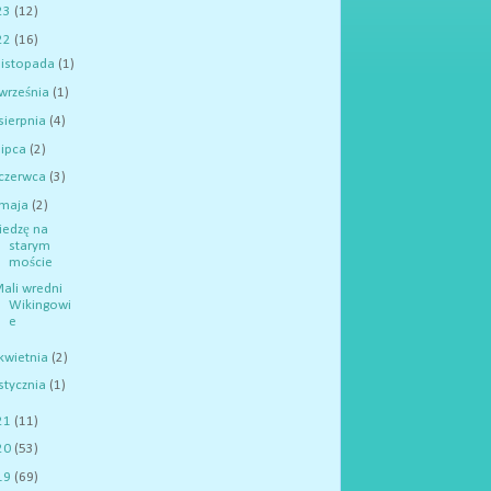
23
(12)
22
(16)
listopada
(1)
września
(1)
sierpnia
(4)
lipca
(2)
czerwca
(3)
maja
(2)
iedzę na
starym
moście
ali wredni
Wikingowi
e
kwietnia
(2)
stycznia
(1)
21
(11)
20
(53)
19
(69)