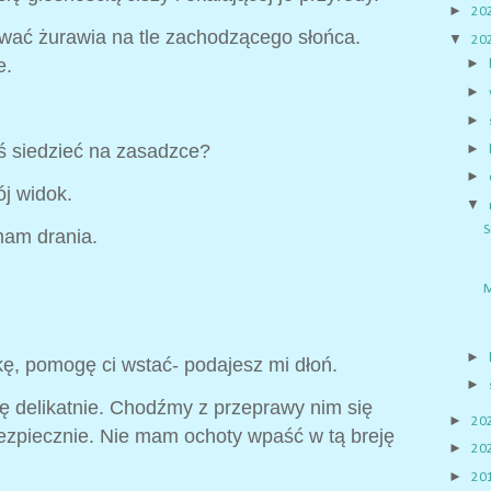
►
20
ować żurawia na tle zachodzącego słońca.
▼
20
e.
►
►
►
►
eś siedzieć na zasadzce?
►
ój widok.
▼
S
mam drania.
M
►
kę, pomogę ci wstać- podajesz mi dłoń.
►
ę delikatnie. Chodźmy z przeprawy nim się
►
20
bezpiecznie. Nie mam ochoty wpaść w tą breję
►
20
►
20