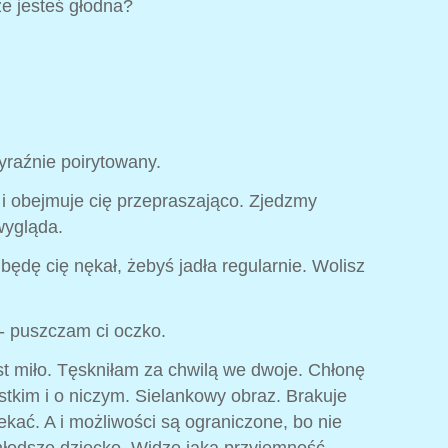
że jesteś głodna?
wyraźnie poirytowany.
e i obejmuje cię przepraszająco. Zjedzmy
wygląda.
a będę cię nękał, żebyś jadła regularnie. Wolisz
- puszczam ci oczko.
t miło. Tęskniłam za chwilą we dwoje. Chłonę
tkim i o niczym. Sielankowy obraz. Brakuje
iekać. A i możliwości są ograniczone, bo nie