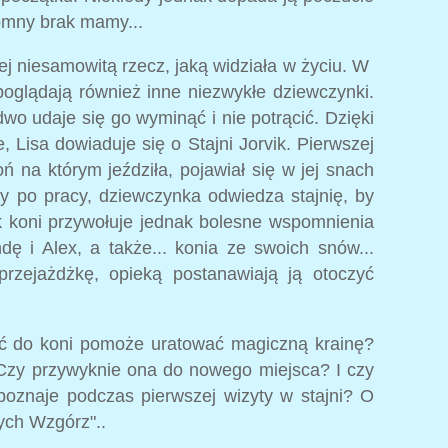
omny brak mamy...
iej niesamowitą rzecz, jaką widziała w życiu. W
glądają również inne niezwykłe dziewczynki.
dwo udaje się go wyminąć i nie potrącić. Dzięki
 Lisa dowiaduje się o Stajni Jorvik. Pierwszej
oń na którym jeździła, pojawiał się w jej snach
ty po pracy, dziewczynka odwiedza stajnię, by
k koni przywołuje jednak bolesne wspomnienia
ę i Alex, a także... konia ze swoich snów...
przejażdżkę, opieką postanawiają ją otoczyć
ść do koni pomoże uratować magiczną krainę?
 Czy przywyknie ona do nowego miejsca? I czy
poznaje podczas pierwszej wizyty w stajni? O
tych Wzgórz"..