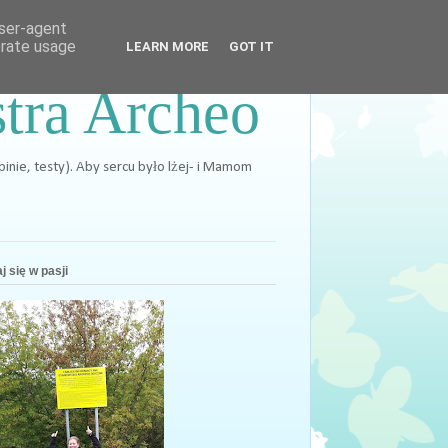
user-agent
erate usage
LEARN MORE
GOT IT
stra Archeo
opinie, testy). Aby sercu było lżej- i Mamom
j się w pasji