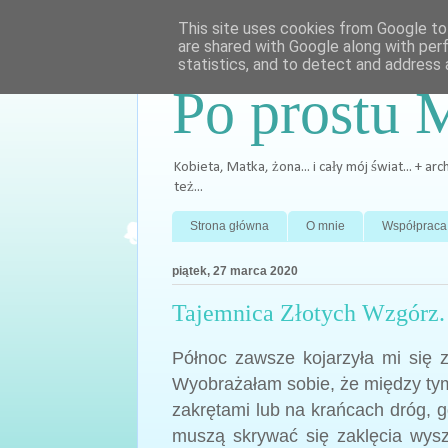
This site uses cookies from Google to 
are shared with Google along with per
statistics, and to detect and address 
Po prostu 
Kobieta, Matka, żona... i cały mój świat... + 
też...
Strona główna
O mnie
Współpraca
piątek, 27 marca 2020
Tajemnica Złotych Wzgórz. 
Północ zawsze kojarzyła mi się 
Wyobrażałam sobie, że między tym
zakrętami lub na krańcach dróg, g
muszą skrywać się zaklęcia wysze