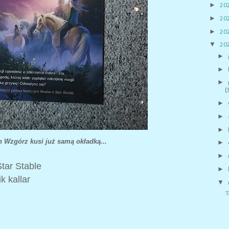
►
20
►
20
►
20
▼
20
►
►
►
(
►
►
►
h Wzgórz kusi już samą okładką...
►
►
tar Stable
►
k kallar
▼
T