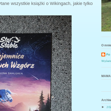
ne wszystkie książki o Wikingach, jakie tylko
O mni
Po
Wyświe
MAMA 
Archi
►
20