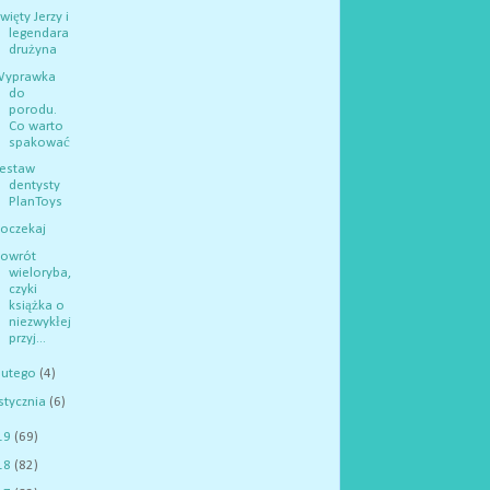
więty Jerzy i
legendara
drużyna
Wyprawka
do
porodu.
Co warto
spakować
estaw
dentysty
PlanToys
oczekaj
Powrót
wieloryba,
czyki
książka o
niezwykłej
przyj...
lutego
(4)
stycznia
(6)
19
(69)
18
(82)