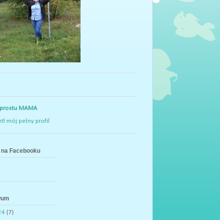
e
 prostu MAMA
tl mój pełny profil
na Facebooku
wum
24
(7)