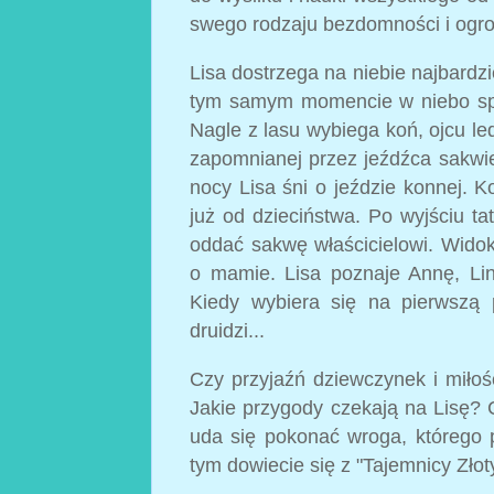
swego rodzaju bezdomności i ogr
Lisa dostrzega na niebie najbardz
tym samym momencie w niebo spo
Nagle z lasu wybiega koń, ojcu le
zapomnianej przez jeźdźca sakwie,
nocy Lisa śni o jeździe konnej. K
już od dzieciństwa. Po wyjściu ta
oddać sakwę właścicielowi. Wido
o mamie. Lisa poznaje Annę, Lind
Kiedy wybiera się na pierwszą 
druidzi...
Czy przyjaźń dziewczynek i miło
Jakie przygody czekają na Lisę?
uda się pokonać wroga, którego 
tym dowiecie się z "Tajemnicy Zło