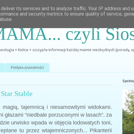
deliver its services and to analyze traffic. Your IP address and 
formance and security metrics to ensure quality of service, gen
abuse.
MAMA... czyli Sio
archeologia + Kielce + szczypta informacji każdej mamie niezbędnych (porady, 
Polityka prywatności
Spełnia
Star Stable
z magią, tajemnicą i niesamowitymi widokami.
i głazami "niedbale porzuconymi w lasach", za
dzie urwisko wpada w objęcia lodowatych toni,
ptane tu przez wtajemniczonych... Pikanterii