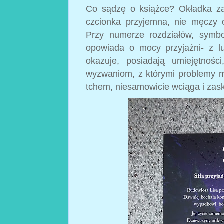
Co sądzę o książce? Okładka za
czcionka przyjemna, nie męczy 
Przy numerze rozdziałów, symbo
opowiada o mocy przyjaźni- z lu
okazuje, posiadają umiejętnośc
wyzwaniom, z którymi problemy mo
tchem, niesamowicie wciąga i zas