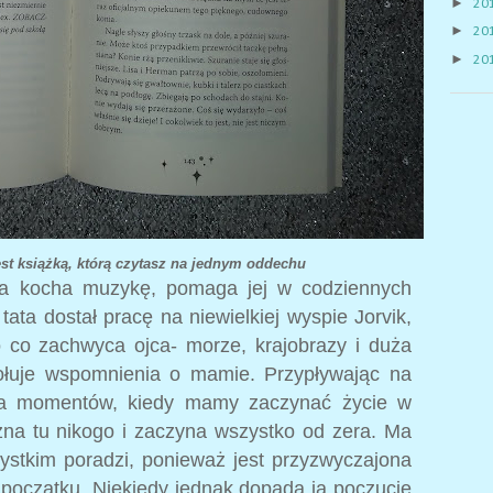
►
20
►
20
►
20
st książką, którą czytasz na jednym oddechu
atka kocha muzykę, pomaga jej w codziennych
ata dostał pracę na niewielkiej wyspie Jorvik,
o co zachwyca ojca- morze, krajobrazy i duża
wołuje wspomnienia o mamie. Przypływając na
dla momentów, kiedy mamy zaczynać życie w
na tu nikogo i zaczyna wszystko od zera. Ma
ystkim poradzi, ponieważ jest przyzwyczajona
 początku. Niekiedy jednak dopada ją poczucie