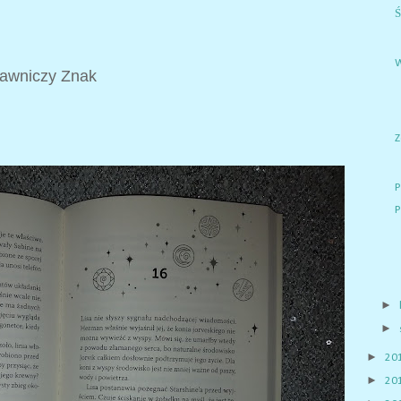
Ś
dawniczy Znak
Z
P
►
►
►
20
►
20