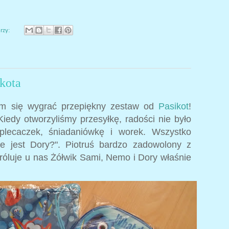
rzy:
kota
am się wygrać przepiękny zestaw od
Pasikot
!
iedy otworzyliśmy przesyłkę, radości nie było
plecaczek, śniadaniówkę i worek. Wszystko
ie jest Dory?". Piotruś bardzo zadowolony z
króluje u nas Żółwik Sami, Nemo i Dory właśnie