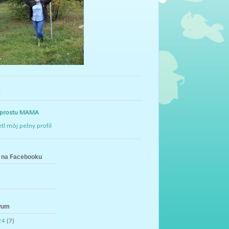
e
 prostu MAMA
tl mój pełny profil
na Facebooku
wum
24
(7)