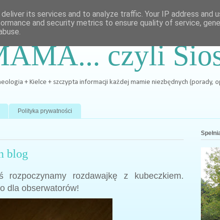
deliver its services and to analyze traffic. Your IP address and 
formance and security metrics to ensure quality of service, gen
abuse.
MAMA... czyli Sio
archeologia + Kielce + szczypta informacji każdej mamie niezbędnych (porady, 
Polityka prywatności
Spełnia
h blog
iś rozpoczynamy rozdawajkę z kubeczkiem.
lko dla obserwatorów!