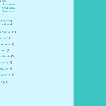
LE-GO
Hurtownia
Artykułów
Dziecięcyc
h
łote Myśli
XXI wieku
sierpnia
(11)
lipca
(1)
czerwca
(7)
maja
(1)
kwietnia
(5)
marca
(5)
lutego
(7)
stycznia
(8)
15
(48)