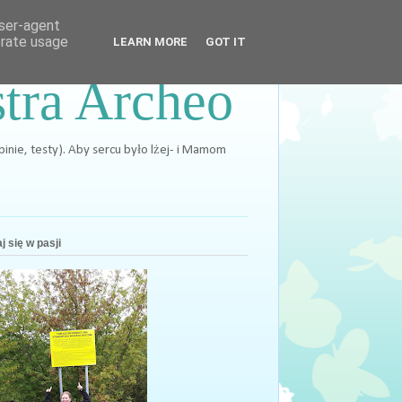
user-agent
erate usage
LEARN MORE
GOT IT
stra Archeo
opinie, testy). Aby sercu było lżej- i Mamom
j się w pasji