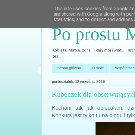
This site uses cookies from Google to 
are shared with Google along with per
statistics, and to detect and address 
Po prostu 
Kobieta, Matka, żona... i cały mój świat... + 
też...
Strona główna
O mnie
Współpraca
poniedziałek, 12 września 2016
Kubeczek dla obserwującyc
Kochani tak jak obiecałam, dz
Konkurs jest tylko tu na blogu i ty