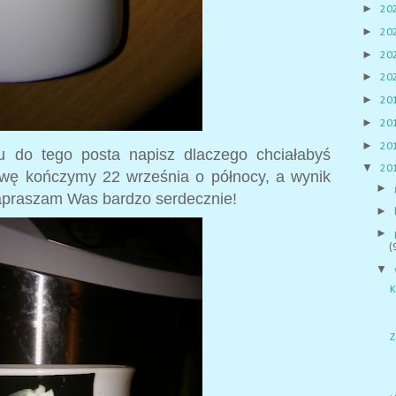
►
20
►
20
►
20
►
20
►
20
►
20
►
20
 do tego posta napisz dlaczego chciałabyś
▼
20
bawę kończymy 22 września o północy, a wynik
►
apraszam Was bardzo serdecznie!
►
►
(
▼
K
Z