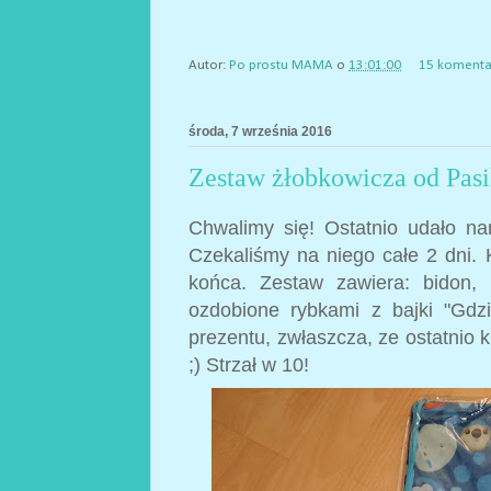
Autor:
Po prostu MAMA
o
13:01:00
15 komenta
środa, 7 września 2016
Zestaw żłobkowicza od Pasi
Chwalimy się! Ostatnio udało n
Czekaliśmy na niego całe 2 dni. K
końca. Zestaw zawiera: bidon, 
ozdobione rybkami z bajki "Gdz
prezentu, zwłaszcza, ze ostatnio 
;) Strzał w 10!