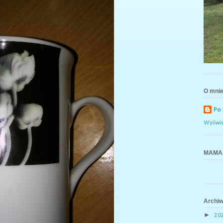
O mni
Po
Wyświe
MAMA 
Archi
►
20