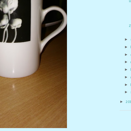
Z
►
►
►
►
►
►
►
►
►
20