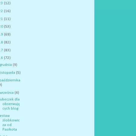
23
(12)
22
(16)
21
(11)
20
(53)
19
(69)
18
(82)
17
(83)
16
(72)
grudnia
(9)
listopada
(5)
października
9)
września
(4)
ubeczek dla
obserwują
cych blog
estaw
żłobkowic
za od
Pasikota