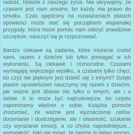
radość, historie z naszego życia. Nie ukrywajmy, że
czasami jest nam smutno, bo każdy ma prawo do
smutku. Czas spędzony na rozważaniach ptasich
opowieści może stać się początkiem wspaniałej
przygody, która może pomóc nam odkryć prawdziwe
szczęście, nauczyć się je rozpoznawać.
Bardzo ciekawe są zadania, które możecie zrobić
sami, razem z dziećmi lub tylko pomagać w ich
wykonaniu. Są ciekawe i różnorodne. Czasami
wymagają większego wysiłku, a czasami tylko chęci,
bo czyż nie pięknym jest dzielić się z innymi? Dzięki
ptasim opowieściom nauczymy się razem z dziećmi,
jak ważne jest dbanie nie tylko o innych, ale i o
siebie. A to może być najtrudniejsze, bo często
zapominamy właśnie o sobie. Książka pomoże
zrozumieć, że ważne jest wyznaczenie celów,
docenianie i dostrzeganie, ale i otwartość, szukanie
czy wyrażanie emocji, a co chyba najistotniejsze...
wytrwałość. Nikt nie mówi, że będzie to łatwy proces,