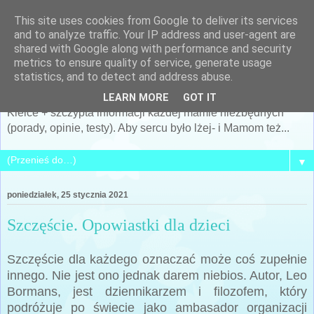
This site uses cookies from Google to deliver its services
Po prostu MAMA... czyli
and to analyze traffic. Your IP address and user-agent are
shared with Google along with performance and security
Siostra Archeo
metrics to ensure quality of service, generate usage
statistics, and to detect and address abuse.
Kobieta, Matka, żona... i cały mój świat... + archeologia +
LEARN MORE
GOT IT
Kielce + szczypta informacji każdej mamie niezbędnych
(porady, opinie, testy). Aby sercu było lżej- i Mamom też...
▼
poniedziałek, 25 stycznia 2021
Szczęście. Opowiastki dla dzieci
Szczęście dla każdego oznaczać może coś zupełnie
innego. Nie jest ono jednak darem niebios. Autor, Leo
Bormans, jest dziennikarzem i filozofem, który
podróżuje po świecie jako ambasador organizacji