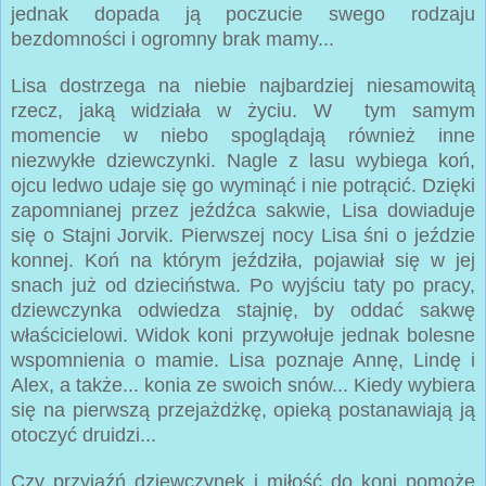
jednak dopada ją poczucie swego rodzaju
bezdomności i ogromny brak mamy...
Lisa dostrzega na niebie najbardziej niesamowitą
rzecz, jaką widziała w życiu. W tym samym
momencie w niebo spoglądają również inne
niezwykłe dziewczynki. Nagle z lasu wybiega koń,
ojcu ledwo udaje się go wyminąć i nie potrącić. Dzięki
zapomnianej przez jeźdźca sakwie, Lisa dowiaduje
się o Stajni Jorvik. Pierwszej nocy Lisa śni o jeździe
konnej. Koń na którym jeździła, pojawiał się w jej
snach już od dzieciństwa. Po wyjściu taty po pracy,
dziewczynka odwiedza stajnię, by oddać sakwę
właścicielowi. Widok koni przywołuje jednak bolesne
wspomnienia o mamie. Lisa poznaje Annę, Lindę i
Alex, a także... konia ze swoich snów... Kiedy wybiera
się na pierwszą przejażdżkę, opieką postanawiają ją
otoczyć druidzi...
Czy przyjaźń dziewczynek i miłość do koni pomoże