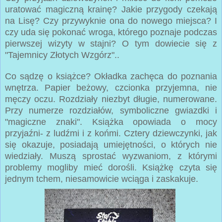
uratować magiczną krainę? Jakie przygody czekają
na Lisę? Czy przywyknie ona do nowego miejsca? I
czy uda się pokonać wroga, którego poznaje podczas
pierwszej wizyty w stajni? O tym dowiecie się z
"Tajemnicy Złotych Wzgórz"..
Co sądzę o książce? Okładka zachęca do poznania
wnętrza. Papier beżowy, czcionka przyjemna, nie
męczy oczu. Rozdziały niezbyt długie, numerowane.
Przy numerze rozdziałów, symboliczne gwiazdki i
"magiczne znaki". Książka opowiada o mocy
przyjaźni- z ludźmi i z końmi. Cztery dziewczynki, jak
się okazuje, posiadają umiejętności, o których nie
wiedziały. Muszą sprostać wyzwaniom, z którymi
problemy mogliby mieć dorośli. Książkę czyta się
jednym tchem, niesamowicie wciąga i zaskakuje.