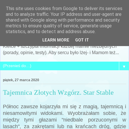
This site uses cookies from Google to deliver its services
Po prostu MAMA... czyli
and to analyze traffic. Your IP address and user-agent are
shared with Google along with performance and security
Siostra Archeo
metrics to ensure quality of service, generate usage
statistics, and to detect and address abuse.
Kobieta, Matka, żona... i cały mój świat... + archeologia +
LEARN MORE
GOT IT
Kielce + szczypta informacji każdej mamie niezbędnych
(porady, opinie, testy). Aby sercu było lżej- i Mamom też...
▼
piątek, 27 marca 2020
Tajemnica Złotych Wzgórz. Star Stable
Północ zawsze kojarzyła mi się z magią, tajemnicą i
niesamowitymi widokami. Wyobrażałam sobie, że
między tymi głazami "niedbale porzuconymi w
lasach", za zakrętami lub na krańcach dróg, gdzie