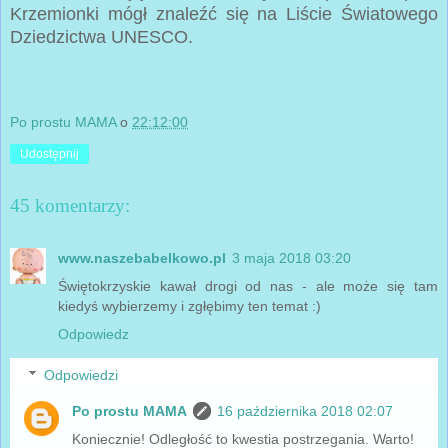
Krzemionki mógł znaleźć się na Liście Światowego
Dziedzictwa UNESCO.
Po prostu MAMA
o
22:12:00
Udostępnij
45 komentarzy:
www.naszebabelkowo.pl
3 maja 2018 03:20
Świętokrzyskie kawał drogi od nas - ale może się tam
kiedyś wybierzemy i zgłębimy ten temat :)
Odpowiedz
Odpowiedzi
Po prostu MAMA
16 października 2018 02:07
Koniecznie! Odległość to kwestia postrzegania. Warto!