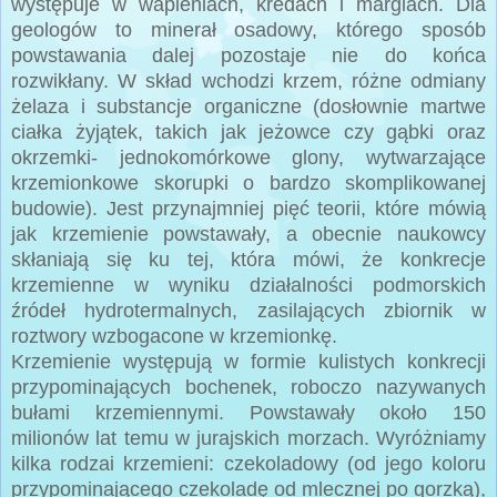
występuje w wapieniach, kredach i marglach. Dla
geologów to minerał osadowy, którego sposób
powstawania dalej pozostaje nie do końca
rozwikłany. W skład wchodzi krzem, różne odmiany
żelaza i substancje organiczne (dosłownie martwe
ciałka żyjątek, takich jak jeżowce czy gąbki oraz
okrzemki- jednokomórkowe glony, wytwarzające
krzemionkowe skorupki o bardzo skomplikowanej
budowie). Jest przynajmniej pięć teorii, które mówią
jak krzemienie powstawały, a obecnie naukowcy
skłaniają się ku tej, która mówi, że konkrecje
krzemienne w wyniku działalności podmorskich
źródeł hydrotermalnych, zasilających zbiornik w
roztwory wzbogacone w krzemionkę.
Krzemienie występują w formie kulistych konkrecji
przypominających bochenek, roboczo nazywanych
bułami krzemiennymi. Powstawały około 150
milionów lat temu w jurajskich morzach. Wyróżniamy
kilka rodzai krzemieni: czekoladowy (od jego koloru
przypominającego czekoladę od mlecznej po gorzką),