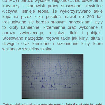
do 9ºC) i bardzo wysokiej wilgotności. Do oświetlenia
korytarzy i stanowisk pracy stosowano niewielkie
łuczywa. Istnieje teoria, że wykorzystywano takie
kopalnie przez kilka pokoleń, nawet do 300 lat.
Posługiwano się bardzo prostymi narzędziami. Były
to kilofy kamienne, krzemienne oraz wykonane z
poroża zwierzęcego, a także tłuki i pobijaki.
Stosowano narzędzia rogowe takie jak kliny, dłuta i
dźwignie oraz kamienne i krzemienne kliny, które
wbijano w szczeliny skalne.
Tak mniej więcej w przekroju wyglądają 4 rodzaje kopalń