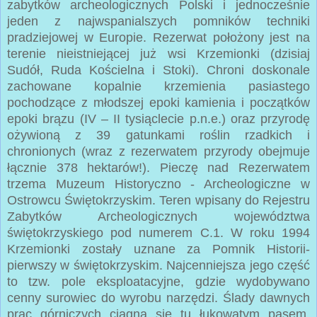
zabytków archeologicznych Polski i jednocześnie
jeden z najwspanialszych pomników techniki
pradziejowej w Europie. Rezerwat położony jest na
terenie nieistniejącej już wsi Krzemionki (dzisiaj
Sudół, Ruda Kościelna i Stoki). Chroni doskonale
zachowane kopalnie krzemienia pasiastego
pochodzące z młodszej epoki kamienia i początków
epoki brązu (IV – II tysiąclecie p.n.e.) oraz przyrodę
ożywioną z 39 gatunkami roślin rzadkich i
chronionych (wraz z rezerwatem przyrody obejmuje
łącznie 378 hektarów!). Pieczę nad Rezerwatem
trzema Muzeum Historyczno - Archeologiczne w
Ostrowcu Świętokrzyskim. Teren wpisany do Rejestru
Zabytków Archeologicznych województwa
świętokrzyskiego pod numerem C.1. W roku 1994
Krzemionki zostały uznane za Pomnik Historii-
pierwszy w świętokrzyskim. Najcenniejsza jego część
to tzw. pole eksploatacyjne, gdzie wydobywano
cenny surowiec do wyrobu narzędzi. Ślady dawnych
prac górniczych ciągną się tu łukowatym pasem,