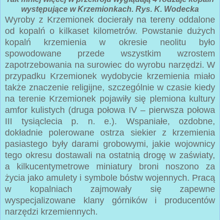
występujące w Krzemionkach. Rys. K. Wodecka
Wyroby z Krzemionek docierały na tereny oddalone
od kopalń o kilkaset kilometrów.
Powstanie dużych
kopalń krzemienia w okresie neolitu było
spowodowane przede wszystkim wzrostem
zapotrzebowania na surowiec do wyrobu narzędzi.
W
przypadku Krzemionek wydobycie krzemienia miało
także znaczenie religijne, szczególnie w czasie kiedy
na terenie Krzemionek pojawiły się plemiona kultury
amfor kulistych (druga połowa IV – pierwsza połowa
III tysiąclecia p. n. e.). Wspaniałe, ozdobne,
dokładnie polerowane ostrza siekier z krzemienia
pasiastego były darami grobowymi, jakie wojownicy
tego okresu dostawali na ostatnią drogę w zaświaty,
a kilkucentymetrowe miniatury broni noszono za
życia jako amulety i symbole bóstw wojennych. Pracą
w kopalniach zajmowały się zapewne
wyspecjalizowane klany górników i producentów
narzędzi krzemiennych.