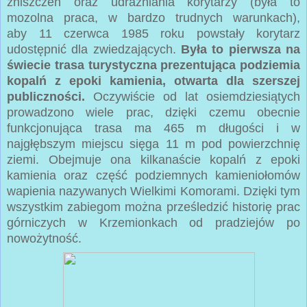
zniszczeń oraz udrażniania korytarzy (była to
mozolna praca, w bardzo trudnych warunkach),
aby
11 czerwca 1985 roku powstały korytarz
udostępnić dla zwiedzających.
Była to pierwsza na
świecie trasa turystyczna prezentująca podziemia
kopalń z epoki kamienia, otwarta dla szerszej
publiczności.
Oczywiście od lat osiemdziesiątych
prowadzono wiele prac, dzięki czemu obecnie
funkcjonująca trasa ma 465 m długości i w
najgłębszym miejscu sięga 11 m pod powierzchnię
ziemi. Obejmuje ona kilkanaście kopalń z epoki
kamienia oraz część podziemnych kamieniołomów
wapienia nazywanych Wielkimi Komorami. Dzięki tym
wszystkim zabiegom można prześledzić historię prac
górniczych w Krzemionkach od pradziejów po
nowożytność.