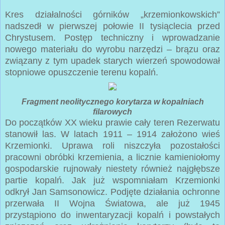
Kres działalności górników „krzemionkowskich”
nadszedł w pierwszej połowie II tysiąclecia przed
Chrystusem. Postęp techniczny i wprowadzanie
nowego materiału do wyrobu narzędzi – brązu oraz
związany z tym upadek starych wierzeń spowodował
stopniowe opuszczenie terenu kopalń.
Fragment neolitycznego korytarza w kopalniach
filarowych
Do początków XX wieku prawie cały teren Rezerwatu
stanowił las. W latach 1911 – 1914 założono wieś
Krzemionki. Uprawa roli niszczyła pozostałości
pracowni obróbki krzemienia, a licznie kamieniołomy
gospodarskie rujnowały niestety również najgłębsze
partie kopalń. Jak już wspomniałam Krzemionki
odkrył Jan Samsonowicz. Podjęte działania ochronne
przerwała II Wojna Światowa, ale już 1945
przystąpiono do inwentaryzacji kopalń i powstałych