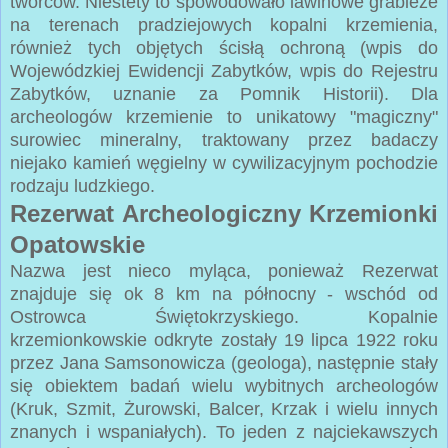
twórców. Niestety to spowodowało lawinowe grabieże
na terenach pradziejowych kopalni krzemienia,
również tych objętych ścisłą ochroną (wpis do
Wojewódzkiej Ewidencji Zabytków, wpis do Rejestru
Zabytków, uznanie za Pomnik Historii). Dla
archeologów krzemienie to unikatowy "magiczny"
surowiec mineralny, traktowany przez badaczy
niejako kamień węgielny w cywilizacyjnym pochodzie
rodzaju ludzkiego.
Rezerwat Archeologiczny Krzemionki
Opatowskie
Nazwa jest nieco myląca, ponieważ Rezerwat
znajduje się ok 8 km na północny - wschód od
Ostrowca Świętokrzyskiego. Kopalnie
krzemionkowskie odkryte zostały 19 lipca 1922 roku
przez Jana Samsonowicza (geologa), następnie stały
się obiektem badań wielu wybitnych archeologów
(Kruk, Szmit, Żurowski, Balcer, Krzak i wielu innych
znanych i wspaniałych). To jeden z najciekawszych