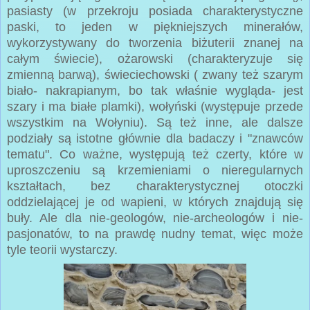
pasiasty (w przekroju posiada charakterystyczne
paski, to jeden w piękniejszych minerałów,
wykorzystywany do tworzenia biżuterii znanej na
całym świecie), ożarowski (charakteryzuje się
zmienną barwą), świeciechowski ( zwany też szarym
biało- nakrapianym, bo tak właśnie wygląda- jest
szary i ma białe plamki), wołyński (występuje przede
wszystkim na Wołyniu). Są też inne, ale dalsze
podziały są istotne głównie dla badaczy i "znawców
tematu". Co ważne, występują też czerty, które w
uproszczeniu są krzemieniami o nieregularnych
kształtach, bez charakterystycznej otoczki
oddzielającej je od wapieni, w których znajdują się
buły. Ale dla nie-geologów, nie-archeologów i nie-
pasjonatów, to na prawdę nudny temat, więc może
tyle teorii wystarczy.