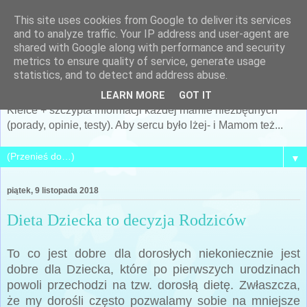
This site uses cookies from Google to deliver its services
Po prostu MAMA... czyli
and to analyze traffic. Your IP address and user-agent are
shared with Google along with performance and security
Siostra Archeo
metrics to ensure quality of service, generate usage
statistics, and to detect and address abuse.
Kobieta, Matka, żona... i cały mój świat... + archeologia +
LEARN MORE
GOT IT
Kielce + szczypta informacji każdej mamie niezbędnych
(porady, opinie, testy). Aby sercu było lżej- i Mamom też...
▼
piątek, 9 listopada 2018
Dieta Dziecka to decyzja Rodziców
To co jest dobre dla dorosłych niekoniecznie jest
dobre dla Dziecka, które po pierwszych urodzinach
powoli przechodzi na tzw. dorosłą dietę. Zwłaszcza,
że my dorośli często pozwalamy sobie na mniejsze