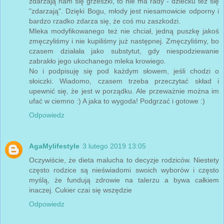
zdarzają nam się grzeszki, to nie ma rady - dziecku też się
"zdarzają". Dzięki Bogu, młody jest niesamowicie odporny i
bardzo rzadko zdarza się, że coś mu zaszkodzi.
Mleka modyfikowanego też nie chciał, jedną puszkę jakoś
zmęczyliśmy i nie kupiliśmy już następnej. Zmęczyliśmy, bo
czasem działała jako substytut, gdy niespodziewanie
zabrakło jego ukochanego mleka krowiego.
No i podpisuję się pod każdym słowem, jeśli chodzi o
słoiczki. Wiadomo, czasem trzeba przeczytać skład i
upewnić się, że jest w porządku. Ale przeważnie można im
ufać w ciemno :) A jaka to wygoda! Podgrzać i gotowe :)
Odpowiedz
AgaMylifestyle
3 lutego 2019 13:05
Oczywiście, że dieta malucha to decyzje rodziców. Niestety
często rodzice są nieświadomi swoich wyborów i często
myślą, że fundują zdrowie na talerzu a bywa całkiem
inaczej. Cukier czai się wszędzie
Odpowiedz