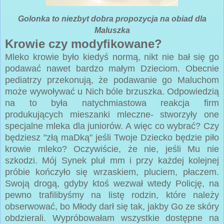
Golonka to niezbyt dobra propozycja na obiad dla
Maluszka
Krowie czy modyfikowane?
Mleko krowie było kiedyś normą, nikt nie bał się go
podawać nawet bardzo małym Dzieciom. Obecnie
pediatrzy przekonują, że podawanie go Maluchom
może wywoływać u Nich bóle brzuszka. Odpowiedzią
na to była natychmiastowa reakcja firm
produkujących mieszanki mleczne- stworzyły one
specjalne mleka dla juniorów. A więc co wybrać? Czy
będziesz "złą maDką" jeśli Twoje Dziecko będzie piło
krowie mleko? Oczywiście, że nie, jeśli Mu nie
szkodzi. Mój Synek pluł mm i przy każdej kolejnej
próbie kończyło się wrzaskiem, pluciem, płaczem.
Swoją drogą, gdyby ktoś wezwał wtedy Policję, na
pewno trafilibyśmy na listę rodzin, które należy
obserwować, bo Młody darł się tak, jakby Go ze skóry
obdzierali. Wypróbowałam wszystkie dostępne na