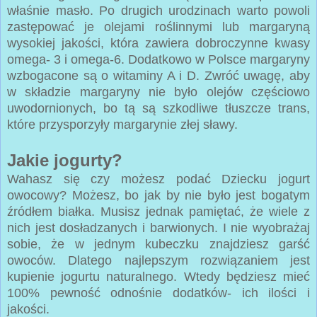
właśnie masło. Po drugich urodzinach warto powoli
zastępować je olejami roślinnymi lub margaryną
wysokiej jakości, która zawiera dobroczynne kwasy
omega- 3 i omega-6. Dodatkowo w Polsce margaryny
wzbogacone są o witaminy A i D. Zwróć uwagę, aby
w składzie margaryny nie było olejów częściowo
uwodornionych, bo tą są szkodliwe tłuszcze trans,
które przysporzyły margarynie złej sławy.
Jakie jogurty?
Wahasz się czy możesz podać Dziecku jogurt
owocowy? Możesz, bo jak by nie było jest bogatym
źródłem białka. Musisz jednak pamiętać, że wiele z
nich jest dosładzanych i barwionych. I nie wyobrażaj
sobie, że w jednym kubeczku znajdziesz garść
owoców. Dlatego najlepszym rozwiązaniem jest
kupienie jogurtu naturalnego. Wtedy będziesz mieć
100% pewność odnośnie dodatków- ich ilości i
jakości.