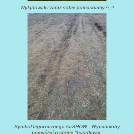
Wylądowali i zaraz sobie pomachamy ^_^
Symbol tegorocznego AirSHOW... Wypadałoby
pomyśleć o strefie "handlowej"