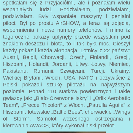
spotkałam się z Przyjaciółmi, ale i poznałam wielu
wspaniałych ludzi. Podziwiałam, podziwiałam,
podziwiałam. Były wspaniałe maszyny i genialni
piloci. Był po prostu AirSHOW, a teraz są zdjęcia,
wspomnienia i nowe numery telefonów. I mimo iż
tegoroczne pokazy upłynęły przede wszystkim pod
znakiem deszczu i błota, to i tak była moc. Cieszył
każdy pokaz i każda akrobacja. Lotnicy z 22 państw:
Austrii, Belgii, Chorwacji, Czech, Finlandii, Grecji,
Hiszpanii, Holandii, Jordanii, Litwy, Łotwy, Niemiec,
Pakistanu, Rumunii, Szwajcarii, Turcji, Ukrainy,
Wielkiej Brytanii, Włoch, USA, NATO i oczywiście z
Polski pokazali sztukę pilotażu na najwyższym
poziomie. Ponad 110 statków powietrznych i takie
gwiazdy jak: „Biało-Czerwone Iskry” i „Orlik Aerobatic
Team”, „Frecce Tricolori” z Włoch, „Patrulla Aguila” z
Hiszpanii, łotewskie „Baltic Bees”, chorwackie „Wings
of Storm”. Samolot wczesnego ostrzegania i
kierowania AWACS, który wykonał niski przelot.