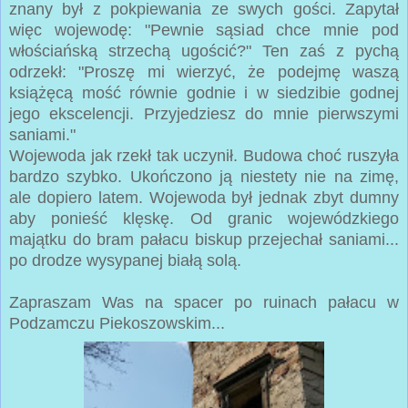
znany był z pokpiewania ze swych gości. Zapytał
więc wojewodę: "Pewnie sąsiad chce mnie pod
włościańską strzechą ugościć?" Ten zaś z pychą
odrzekł: "Proszę mi wierzyć, że podejmę waszą
książęcą mość równie godnie i w siedzibie godnej
jego ekscelencji. Przyjedziesz do mnie pierwszymi
saniami."
Wojewoda jak rzekł tak uczynił. Budowa choć ruszyła
bardzo szybko. Ukończono ją niestety nie na zimę,
ale dopiero latem. Wojewoda był jednak zbyt dumny
aby ponieść klęskę. Od granic wojewódzkiego
majątku do bram pałacu biskup przejechał saniami...
po drodze wysypanej białą solą.
Zapraszam Was na spacer po ruinach pałacu w
Podzamczu Piekoszowskim...