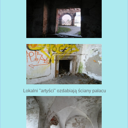
Lokalni "artyści" ozdabiają ściany pałacu