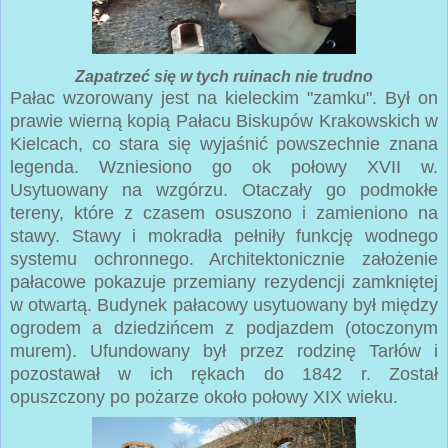
Zapatrzeć się w tych ruinach nie trudno
Pałac wzorowany jest na kieleckim "zamku". Był on
prawie wierną kopią Pałacu Biskupów Krakowskich w
Kielcach, co stara się wyjaśnić powszechnie znana
legenda. Wzniesiono go ok połowy XVII w.
Usytuowany na wzgórzu. Otaczały go podmokłe
tereny, które z czasem osuszono i zamieniono na
stawy. Stawy i mokradła pełniły funkcję wodnego
systemu ochronnego. Architektonicznie założenie
pałacowe pokazuje przemiany rezydencji zamkniętej
w otwartą. Budynek pałacowy usytuowany był między
ogrodem a dziedzińcem z podjazdem (otoczonym
murem). Ufundowany był przez rodzinę Tarłów i
pozostawał w ich rękach do 1842 r. Został
opuszczony po pożarze około połowy XIX wieku.