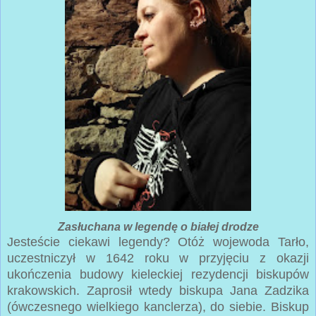
Zasłuchana w legendę o białej drodze
Jesteście ciekawi legendy? Otóż wojewoda Tarło,
uczestniczył w 1642 roku w przyjęciu z okazji
ukończenia budowy kieleckiej rezydencji biskupów
krakowskich. Zaprosił wtedy biskupa Jana Zadzika
(ówczesnego wielkiego kanclerza), do siebie. Biskup