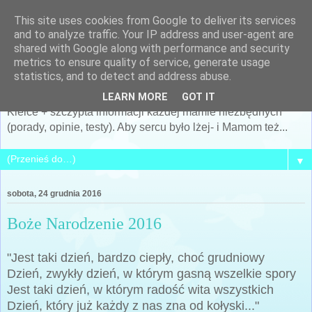
This site uses cookies from Google to deliver its services
Po prostu MAMA... czyli
and to analyze traffic. Your IP address and user-agent are
shared with Google along with performance and security
Siostra Archeo
metrics to ensure quality of service, generate usage
statistics, and to detect and address abuse.
Kobieta, Matka, żona... i cały mój świat... + archeologia +
LEARN MORE
GOT IT
Kielce + szczypta informacji każdej mamie niezbędnych
(porady, opinie, testy). Aby sercu było lżej- i Mamom też...
▼
sobota, 24 grudnia 2016
Boże Narodzenie 2016
"Jest taki dzień, bardzo ciepły, choć grudniowy
Dzień, zwykły dzień, w którym gasną wszelkie spory
Jest taki dzień, w którym radość wita wszystkich
Dzień, który już każdy z nas zna od kołyski..."