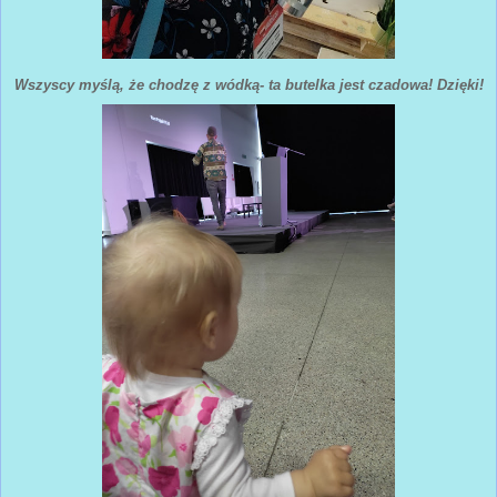
Wszyscy myślą, że chodzę z wódką- ta butelka jest czadowa! Dzięki!