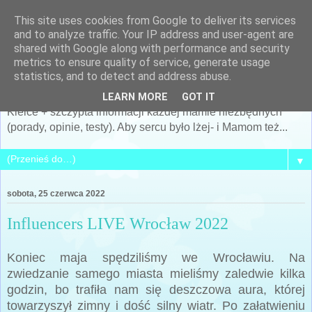
This site uses cookies from Google to deliver its services
Po prostu MAMA... czyli
and to analyze traffic. Your IP address and user-agent are
shared with Google along with performance and security
Siostra Archeo
metrics to ensure quality of service, generate usage
statistics, and to detect and address abuse.
Kobieta, Matka, żona... i cały mój świat... + archeologia +
LEARN MORE
GOT IT
Kielce + szczypta informacji każdej mamie niezbędnych
(porady, opinie, testy). Aby sercu było lżej- i Mamom też...
▼
sobota, 25 czerwca 2022
Influencers LIVE Wrocław 2022
Koniec maja spędziliśmy we Wrocławiu. Na
zwiedzanie samego miasta mieliśmy zaledwie kilka
godzin, bo trafiła nam się deszczowa aura, której
towarzyszył zimny i dość silny wiatr. Po załatwieniu