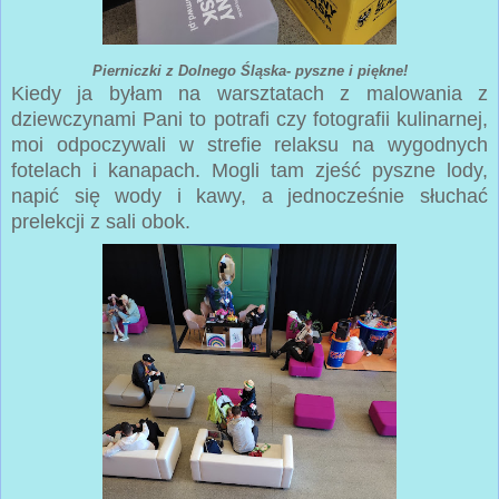
Pierniczki z Dolnego Śląska- pyszne i piękne!
Kiedy ja byłam na warsztatach z malowania z
dziewczynami Pani to potrafi czy fotografii kulinarnej,
moi odpoczywali w strefie relaksu na wygodnych
fotelach i kanapach. Mogli tam zjeść pyszne lody,
napić się wody i kawy, a jednocześnie słuchać
prelekcji z sali obok.