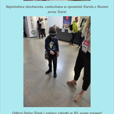
Najmłodsza słuchaczka- zasłuchana w opowieść Karola z Busem
przez Świat
Odkryj Dolny Śląsk i zobacz zabytki w 3D- super sprawa!