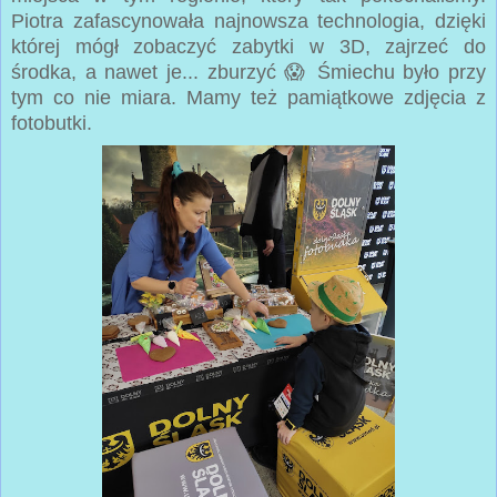
Piotra zafascynowała najnowsza technologia, dzięki
której mógł zobaczyć zabytki w 3D, zajrzeć do
środka, a nawet je... zburzyć 😱 Śmiechu było przy
tym co nie miara. Mamy też pamiątkowe zdjęcia z
fotobutki.