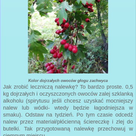
Kolor dojrzałych owoców głogu zachwyca
Jak zrobić leczniczą nalewkę? To bardzo proste. 0,5
kg dojrzałych i oczyszczonych owoców zalej szklanką
alkoholu (spirytusu jeśli chcesz uzyskać mocniejszy
nalew lub wódki- wtedy będzie łagodniejsza w
smaku). Odstaw na tydzień. Po tym czasie odcedź
nalew przez materiał/płócienną ściereczkę i zlej do
butelki. Tak przygotowaną nalewkę przechowuj w
ciemnym miejscu.