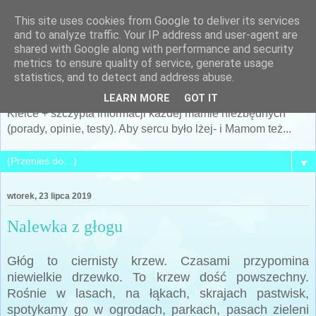
This site uses cookies from Google to deliver its services
Po prostu MAMA... czyli
and to analyze traffic. Your IP address and user-agent are
shared with Google along with performance and security
Siostra Archeo
metrics to ensure quality of service, generate usage
statistics, and to detect and address abuse.
Kobieta, Matka, żona... i cały mój świat... + archeologia +
LEARN MORE
GOT IT
Kielce + szczypta informacji każdej mamie niezbędnych
(porady, opinie, testy). Aby sercu było lżej- i Mamom też...
▼
wtorek, 23 lipca 2019
Nalewka z głogu
Głóg to ciernisty krzew. Czasami przypomina
niewielkie drzewko. To krzew dość powszechny.
Rośnie w lasach, na łąkach, skrajach pastwisk,
spotykamy go w ogrodach, parkach, pasach zieleni