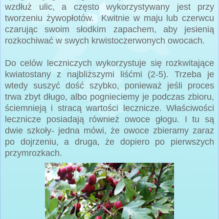
wzdłuż ulic, a często wykorzystywany jest przy
tworzeniu żywopłotów. Kwitnie w maju lub czerwcu
czarując swoim słodkim zapachem, aby jesienią
rozkochiwać w swych krwistoczerwonych owocach.
Do celów leczniczych wykorzystuje się rozkwitające
kwiatostany z najbliższymi liśćmi (2-5). Trzeba je
wtedy suszyć dość szybko, ponieważ jeśli proces
trwa zbyt długo, albo pognieciemy je podczas zbioru,
ściemnieją i stracą wartości lecznicze. Właściwości
lecznicze posiadają również owoce głogu. I tu są
dwie szkoły- jedna mówi, że owoce zbieramy zaraz
po dojrzeniu, a druga, że dopiero po pierwszych
przymrozkach.