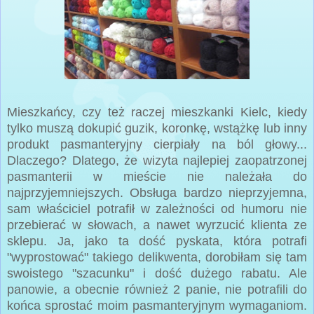
Mieszkańcy, czy też raczej mieszkanki Kielc, kiedy
tylko muszą dokupić guzik, koronkę, wstążkę lub inny
produkt pasmanteryjny cierpiały na ból głowy...
Dlaczego? Dlatego, że wizyta najlepiej zaopatrzonej
pasmanterii w mieście nie należała do
najprzyjemniejszych. Obsługa bardzo nieprzyjemna,
sam właściciel potrafił w zależności od humoru nie
przebierać w słowach, a nawet wyrzucić klienta ze
sklepu. Ja, jako ta dość pyskata, która potrafi
"wyprostować" takiego delikwenta, dorobiłam się tam
swoistego "szacunku" i dość dużego rabatu. Ale
panowie, a obecnie również 2 panie, nie potrafili do
końca sprostać moim pasmanteryjnym wymaganiom.