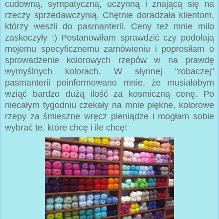
cudowną, sympatyczną, uczynną i znającą się na
rzeczy sprzedawczynią. Chętnie doradzała klientom,
którzy weszli do pasmanterii. Ceny też mnie milo
zaskoczyły :) Postanowiłam sprawdzić czy podołają
mojemu specyficznemu zamówieniu i poprosiłam o
sprowadzenie kolorowych rzepów w na prawdę
wymyślnych kolorach. W słynnej "robaczej"
pasmanterii poinformowano mnie, że musiałabym
wziąć bardzo dużą ilość za kosmiczną cenę. Po
niecałym tygodniu czekały na mnie piękne, kolorowe
rzepy za śmieszne wręcz pieniądze i mogłam sobie
wybrać te, które chcę i ile chcę!